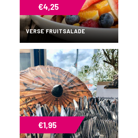
€
4,25
VERSE FRUITSALADE
€
1,95