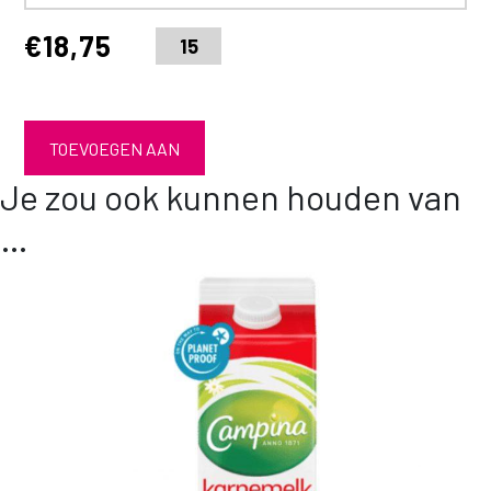
€
18,75
TOEVOEGEN AAN
Je zou ook kunnen houden van
WINKELWAGEN
…