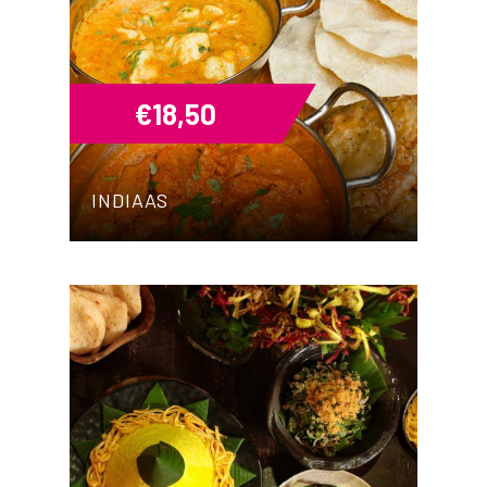
€
18,50
INDIAAS