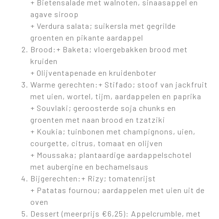
+ Bietensalade met walnoten, sinaasappel en
agave siroop
+ Verdura salata; suikersla met gegrilde
groenten en pikante aardappel
Brood:+ Baketa; vloergebakken brood met
kruiden
+ Olijventapenade en kruidenboter
Warme gerechten:+ Stifado; stoof van jackfruit
met uien, wortel, tijm, aardappelen en paprika
+ Souvlaki; geroosterde soja chunks en
groenten met naan brood en tzatziki
+ Koukia; tuinbonen met champignons, uien,
courgette, citrus, tomaat en olijven
+ Moussaka; plantaardige aardappelschotel
met aubergine en bechamelsaus
Bijgerechten:+ Rizy; tomatenrijst
+ Patatas fournou; aardappelen met uien uit de
oven
Dessert (meerprijs €6,25): Appelcrumble, met