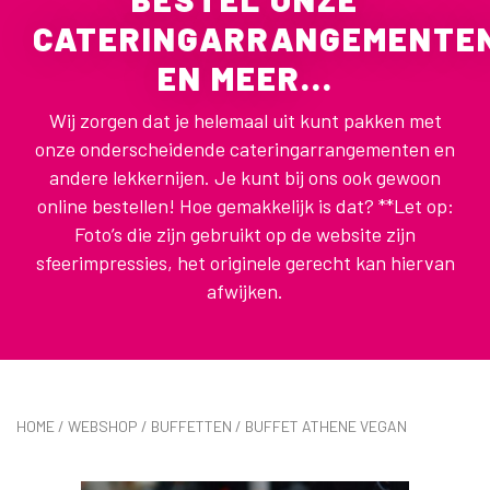
CATERINGARRANGEMENTE
EN MEER...
Wij zorgen dat je helemaal uit kunt pakken met
onze onderscheidende cateringarrangementen en
andere lekkernijen. Je kunt bij ons ook gewoon
online bestellen! Hoe gemakkelijk is dat? **Let op:
Foto’s die zijn gebruikt op de website zijn
sfeerimpressies, het originele gerecht kan hiervan
afwijken.
HOME
/
WEBSHOP
/
BUFFETTEN
/ BUFFET ATHENE VEGAN