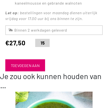
kaneelmousse en gebrande walnoten
Let op:
bestellingen voor maandag dienen uiterlijk
vrijdag voor 17.00 uur bij ons binnen te zijn.
Binnen 2 werkdagen geleverd
€
27,50
TOEVOEGEN AAN
Je zou ook kunnen houden van
WINKELWAGEN
…