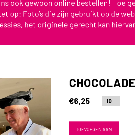
 ons ook gewoon online bestellen! Hoe ge
et op: Foto’s die zijn gebruikt op de web
essies, het originele gerecht kan hiervan
CHOCOLADE
€
6,25
TOEVOEGEN AAN