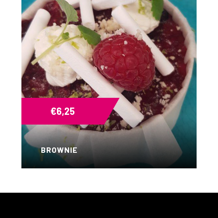
€
6,25
BROWNIE