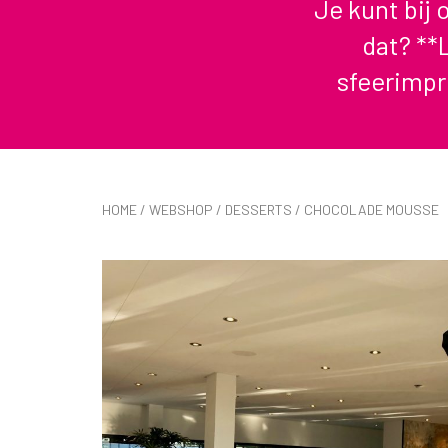
Je kunt bij
dat? **L
sfeerimpr
HOME
/
WEBSHOP
/
DESSERTS
/ CHOCOLADE MOUSSE