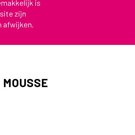
makkelijk is
site zijn
 afwijken.
 MOUSSE