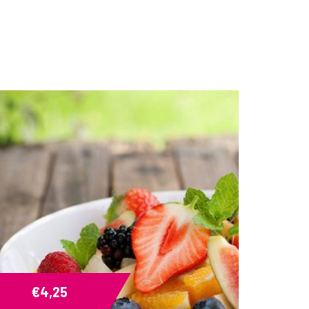
€
4,25