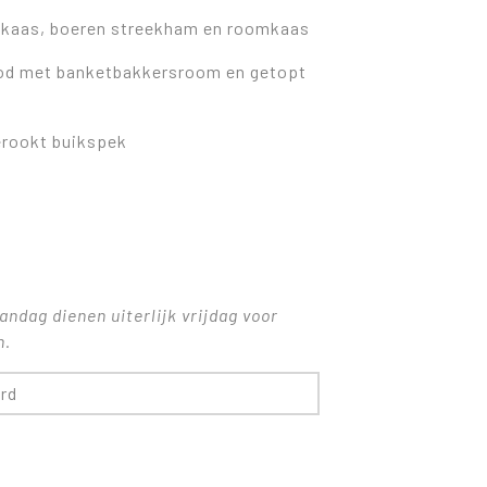
 kaas, boeren streekham en roomkaas
ood met banketbakkersroom en getopt
erookt buikspek
ndag dienen uiterlijk vrijdag voor
n.
rd