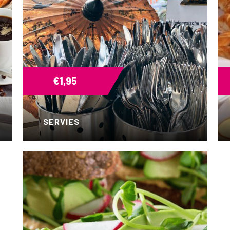
€
1,95
SERVIES