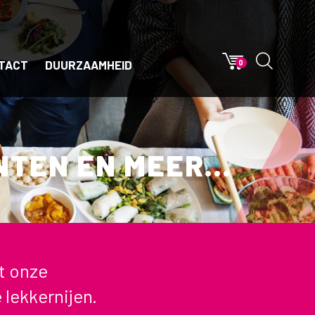
TACT
DUURZAAMHEID
0
TEN EN MEER...
t onze
lekkernijen.