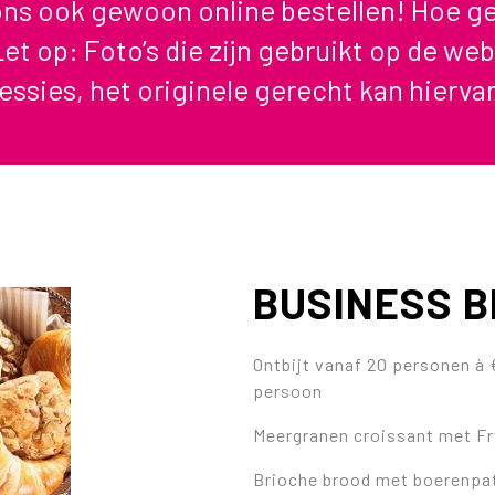
 ons ook gewoon online bestellen! Hoe ge
et op: Foto’s die zijn gebruikt op de web
essies, het originele gerecht kan hiervan
BUSINESS B
Ontbijt vanaf 20 personen à 
persoon
Meergranen croissant met F
Brioche brood met boerenpa