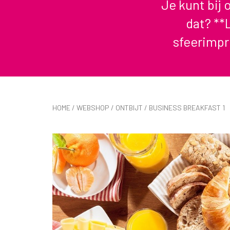
Je kunt bij
dat? **L
sfeerimpr
HOME
/
WEBSHOP
/
ONTBIJT
/ BUSINESS BREAKFAST 1