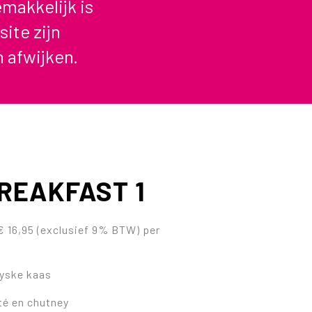
makkelijk is
site zijn
 afwijken.
REAKFAST 1
€ 16,95 (exclusief 9% BTW) per
ryske kaas
té en chutney