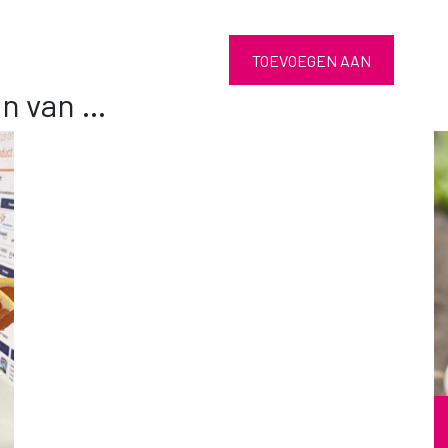
TOEVOEGEN AAN
en van …
WINKELWAGEN