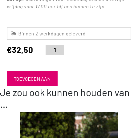
vrijdag voor 17.00 uur bij ons binnen te zijn.
Binnen 2 werkdagen geleverd
€
32,50
TOEVOEGEN AAN
Je zou ook kunnen houden van
WINKELWAGEN
…