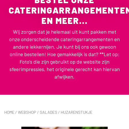
CATERINGARRANGEMENTE
EN MEER...
Wij zorgen dat je helemaal uit kunt pakken met
onze onderscheidende cateringarrangementen en
andere lekkernijen. Je kunt bij ons ook gewoon
online bestellen! Hoe gemakkelijk is dat? **Let op:
Foto’s die zijn gebruikt op de website zijn
sfeerimpressies, het originele gerecht kan hiervan
afwijken.
HOME
/
WEBSHOP
/
SALADES
/ HUZARENSTUKJE