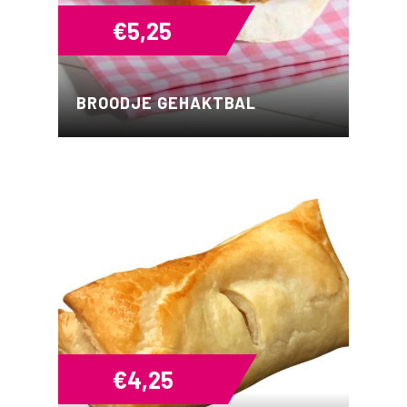
€
5,25
BROODJE GEHAKTBAL
€
4,25