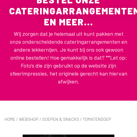
CATERINGARRANGEMENTE
EN MEER...
Wij zorgen dat je helemaal uit kunt pakken met
onze onderscheidende cateringarrangementen en
andere lekkernijen. Je kunt bij ons ook gewoon
online bestellen! Hoe gemakkelijk is dat? **Let op:
Foto’s die zijn gebruikt op de website zijn
sfeerimpressies, het originele gerecht kan hiervan
afwijken.
HOME
/
WEBSHOP
/
SOEPEN & SNACKS
/ TOMATENSOEP